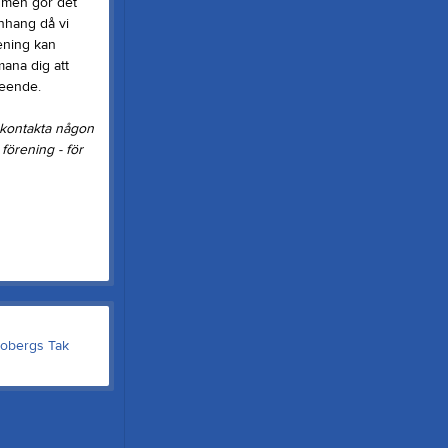
, men gör det
anhang då vi
ening kan
mana dig att
teende.
g kontakta någon
 förening - för