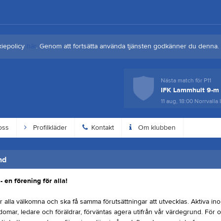
kiepolicy
här
. Genom att fortsätta använda tjänsten godkänner du denna.
Nästa match för P11
IFK Lammhult 9-m
11 aug, 18:00
Norrvalla 
oss
Profilkläder
Kontakt
Om klubben
nd
- en förening för alla!
 alla välkomna och ska få samma förutsättningar att utvecklas. Aktiva ino
omar, ledare och föräldrar, förväntas agera utifrån vår värdegrund. För o