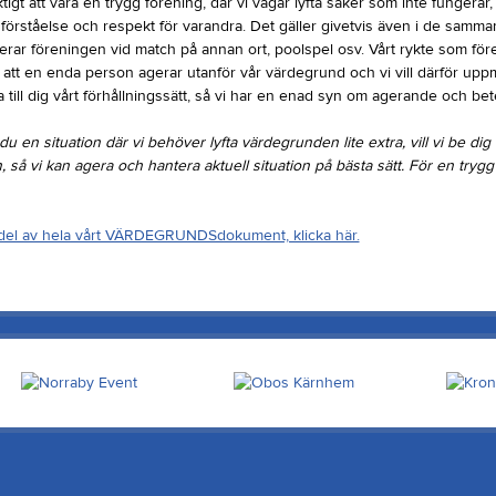
tigt att vara en trygg förening, där vi vågar lyfta saker som inte fungerar
 förståelse och respekt för varandra. Det gäller givetvis även i de samm
erar föreningen vid match på annan ort, poolspel osv. Vårt rykte som för
att en enda person agerar utanför vår värdegrund och vi vill därför upp
a till dig vårt förhållningssätt, så vi har en enad syn om agerande och be
u en situation där vi behöver lyfta värdegrunden lite extra, vill vi be di
n, så vi kan agera och hantera aktuell situation på bästa sätt. För en trygg
a del av hela vårt VÄRDEGRUNDSdokument, klicka här.