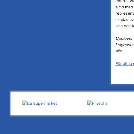
enormt vik
alltid med
represent
skadas av 
läsa och t
Upplever d
i styrelse
alla.
För att t