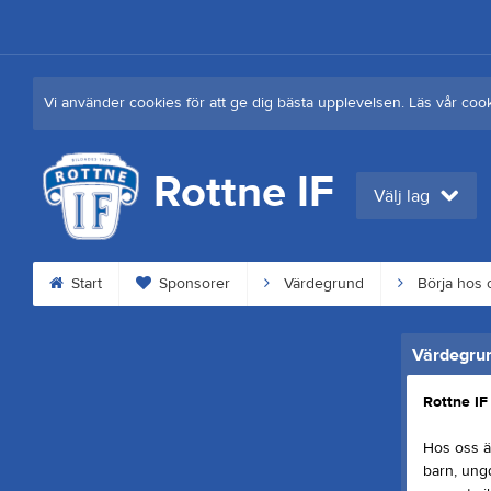
Vi använder cookies för att ge dig bästa upplevelsen. Läs vår coo
Rottne IF
Välj lag
Start
Sponsorer
Värdegrund
Börja hos 
Värdegru
Rottne IF 
Hos oss är
barn, ungd