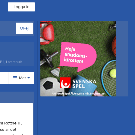
Logga in
Okej
IP 1, Lammhult
Mer
Huvudmeny
Kalender
Styrelse
Bli medlem
m Rottne IF,
ss är det